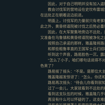
因此，对于自己明明并没有加入盗
教会讨伐军的营地设在史坎布雷城
在远处正在朝着这边前进。
明面上，讨伐军的力量就只有老爹
此之外，黄昏修道院被讨伐之后势必重
因此，在大军聚集地旁边不远处，
又准备在乌鲁镇和黄昏修道院被净化之
按照自己承诺的那样，雅盖隆将路
和那些粗鲁率直的王国军士兵们招
听到这个声音，路易脸色一沉，露
“怎么了小子，咱们哪句话说得不
色来了？
路易摇了摇头：
“不是。是那位大
雅盖隆越发惊讶了：
“怎么，你还
路易再次摇头：
“待会儿你看到就知
过了一会儿，大家就看到不远处的
看到这支队伍的时候，雅盖隆几乎
再没有什么可以怀疑的了，这支难