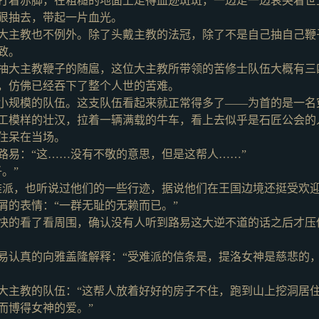
打着赤脚，在粗糙的地面上走得血迹斑斑，一边走一边哀哭着世
狠抽去，带起一片血光。
大主教也不例外。除了头戴主教的法冠，除了不是自己抽自己鞭
致。
抽大主教鞭子的随扈，这位大主教所带领的苦修士队伍大概有三
，仿佛已经吞下了整个人世的苦难。
小规模的队伍。这支队伍看起来就正常得多了
——为首的是一名
工模样的壮汉，拉着一辆满载的牛车，看上去似乎是石匠公会的
住呆在当场。
路易：
“这……没有不敬的意思，但是这帮人……”
。”
难派，也听说过他们的一些行迹，据说他们在王国边境还挺受欢迎
屑的表情：
“一群无耻的无赖而已。”
快的看了看周围，确认没有人听到路易这大逆不道的话之后才压
易认真的向雅盖隆解释：
“受难派的信条是，提洛女神是慈悲的
大主教的队伍：
“这帮人放着好好的房子不住，跑到山上挖洞居
而博得女神的爱。”