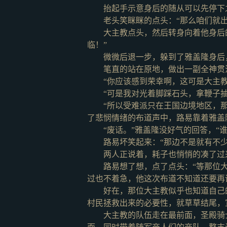
抬起手示意身后的随从可以先停下
老头笑眯眯的点头：
“那么咱们就
大主教点头，然后转身向着他身后
临！”
微微后退一步，躲到了雅盖隆身后
笔直的站在原地，做出一副全神贯
“你应该感到荣幸啊，这可是大主
“可是我对光着脚踩石头，拿鞭子抽
“所以受难派只在王国边境地区，
了悲悯情绪的布道声中，路易靠着雅盖
“废话。”雅盖隆没好气的回答，“
路易坏笑起来：
“那边不是就有不
两人正说着，耗子也悄悄的凑了过
路易想了想，点了点头：
“等那位
过也不着急，他这次布道不知道还要再
好在，那位大主教似乎也知道自己
村民拯救出来的必要性，就草草结尾，
大主教的队伍走在最前面，圣殿骑