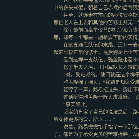
这些衣衫褴褛蓬头垢面的苦修士们
中的多头戒鞭，朝着自己赤裸的后背狠
甚至，就连走在前面的那位安格斯
那位老人看上去和其他的苦修士并无二
除了最前面高举仪节的礼官和负责
等，却每一个都是一副愁眉苦脸的表情
在这支难民队伍的末尾，还有一支
起来比较正常的修士，最后则是七个苦
看到这样一支队伍，雅盖隆也忍不
愣了半天之后，王国军队长才转向
“对，受难派的。他们就是这个样子
雅盖隆摇了摇头：
“我到是知道受
轻哼了一声，路易扭过头，露出不
这话听得雅盖隆一阵头皮发麻。飞
“事实如此。”
坚定的肯定了自己的说法之后，路
到女神更多的爱，所以……”
说着，路易微微抬手指了一下那位
子，都是为了承受更多的苦难折磨，从