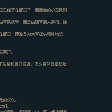
。
伍已经等在那里了，而商会的护卫队则
由军队携带，而是由随军商人筹措。除
在那里，即准备为大军提供粮秣物资，
哀哭声。
子性格和善好说话，怎么突然就摆起脸
教的仪仗。
士们。