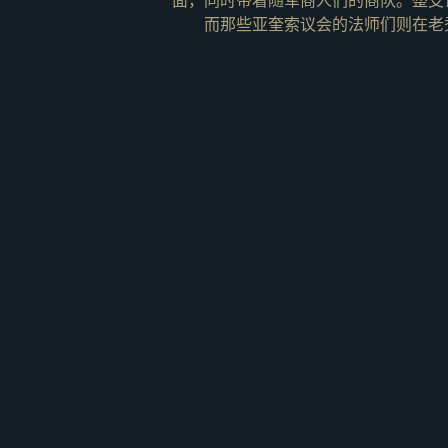
面，同时带着随军商人们的商队。整支
而那些亚奎索议会的法师们则在老