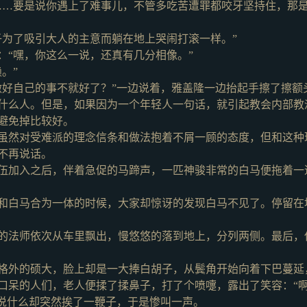
……要是说你遇上了难事儿，不管多吃苦遭罪都咬牙坚持住，那
子为了吸引大人的主意而躺在地上哭闹打滚一样。”
：
“嘿，你这么一说，还真有几分相像。”
。”
做好自己的事不就好了？”一边说着，雅盖隆一边抬起手擦了擦额
什么人。但是，如果因为一个年轻人一句话，就引起教会内部教
避免掉比较好。
虽然对受难派的理念信条和做法抱着不屑一顾的态度，但和这种
不再说话。
伍加入之后，伴着急促的马蹄声，一匹神骏非常的白马便拖着一
和白马合为一体的时候，大家却惊讶的发现白马不见了。停留在
的法师依次从车里飘出，慢悠悠的落到地上，分列两侧。最后，
格外的硕大，脸上却是一大捧白胡子，从鬓角开始向着下巴蔓延
口呆的人们，老人便揉了揉鼻子，打了个喷嚏，露出了笑容：
“
想说什么却突然挨了一鞭子，于是惨叫一声。