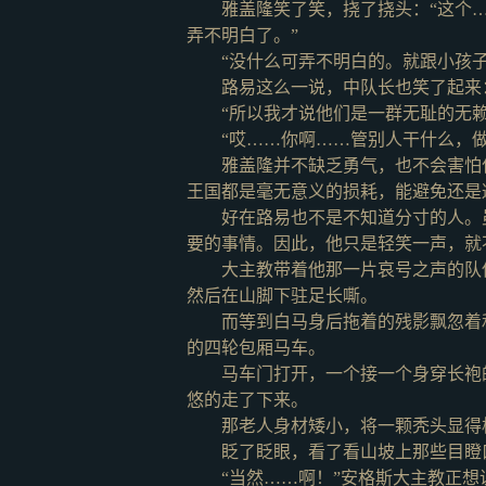
雅盖隆笑了笑，挠了挠头：
“这个
弄不明白了。”
“没什么可弄不明白的。就跟小孩
路易这么一说，中队长也笑了起来
“所以我才说他们是一群无耻的无赖
“哎……你啊……管别人干什么，
雅盖隆并不缺乏勇气，也不会害怕
王国都是毫无意义的损耗，能避免还是
好在路易也不是不知道分寸的人。
要的事情。因此，他只是轻笑一声，就
大主教带着他那一片哀号之声的队
然后在山脚下驻足长嘶。
而等到白马身后拖着的残影飘忽着
的四轮包厢马车。
马车门打开，一个接一个身穿长袍
悠的走了下来。
那老人身材矮小，将一颗秃头显得
眨了眨眼，看了看山坡上那些目瞪
“当然……啊！”安格斯大主教正