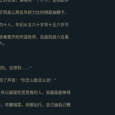
上的苦难，每唱完一个小节，便扬起手
子而是让两名年龄力壮的随扈抽鞭子，
四十人，年纪从五六十岁到十五六岁不
穿着整齐的传道牧师，后面则是六名看
人。
的。没想到……”
低了声音：
“你怎么能这么说！”
，所以越是吃苦受难的人，就越是能够得
住，吃糠咽菜，赤脚出行，自己抽自己鞭