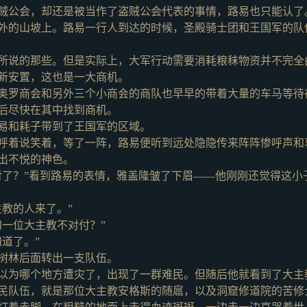
贼公会，却还是被当作了盗贼公会代表的事情，路易也只能认了
外的山坡上。路易一行人到达的时候，圣殿骑士团和王国军的队
所说的那些。但是实际上，大军行动需要消耗粮秣物资并不完全
新安置，这也是一大商机。
奥罗商会和另外三个小商会的商队也早早的带着大量的车马等待
后尽快在其中找到商机。
易和耗子带到了王国军的区域。
呼着说笑着，等了一阵，路易便听到远处隐隐传来阵阵惨呼声和
出不悦的神色。
对了？”看到路易的表情，雅盖隆皱了下眉——他刚刚还觉得这小
主教的人来了。”
和一位大主教不对付？”
道了。”
树林后面转出一支队伍。
以为哪个地方遭灾了，出现了一群难民。但随后他就看到了大主
民队伍，就是那位大主教安格斯的随扈，以及洞窟修道院的苦修