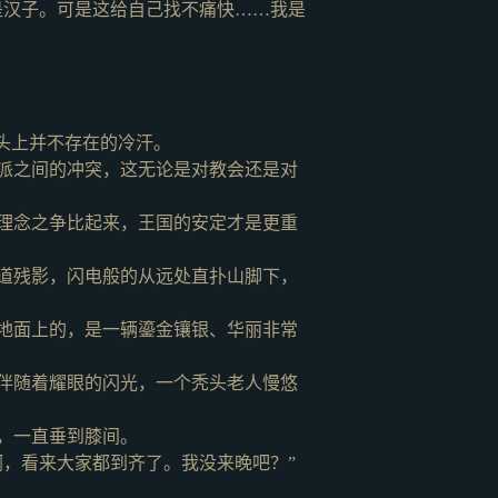
是汉子。可是这给自己找不痛快……我是
头上并不存在的冷汗。
派之间的冲突，这无论是对教会还是对
理念之争比起来，王国的安定才是更重
道残影，闪电般的从远处直扑山脚下，
地面上的，是一辆鎏金镶银、华丽非常
伴随着耀眼的闪光，一个秃头老人慢悠
，一直垂到膝间。
啊，看来大家都到齐了。我没来晚吧？”