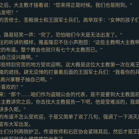
之后，大主教才接着说：
“您来得正是时候。我们也是刚到。”
出发吧？”
的苦修士、圣殿骑士和王国军士兵们，高举双手：
“女神的孩子
，路易轻笑一声：
“完了，恐怕咱们今天是无法出发了。”
注的听讲的模样，雅盖隆忍不住小声抱怨：
“这些主教啊大主教
教的布道。整个教会也就只有七个大主教而已。”
自己没兴趣啊。”
那些特别穷苦的地方受欢迎啊。这大概是这位大主教第一次在离王
隆的遮挡，肆无忌惮的打量着后面的王国军士兵们：“我看你的兵
谁高兴拿鞭子抽自己啊。”
少喜欢的？”
来：
“那个……咱们作为盗贼公会的代表，是不是要到大主教面
大主教讲完之后，你去找大主教报告一下吧，他是受难派的，我
讲多久呢。”
的布道不怎么受欢迎，于是又简单了说了几句，强调了一下消灭
宣布大军出发。
士们分列两侧护卫，传道牧师和石匠协会紧随其后，然后才是王